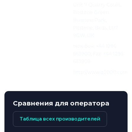
Адрес производителя:
Unit 7 Quarry Court,
Pitstone Green
Business Park,
Pitstone, Beds, LU7
9GW, UK
Контактная
телефон: +44 1296
информация
663900, Fax: +44 1296
Производителя:
663909
E-mail и Веб-страница
http://www.q2000.com
Производителя:
Сравнения для оператора
Таблица всех производителей