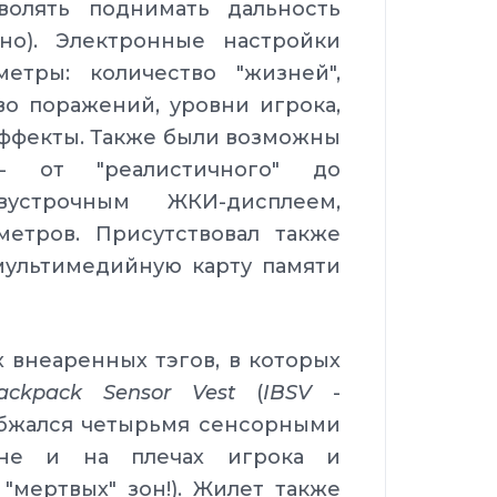
волять поднимать дальность
но). Электронные настройки
етры: количество "жизней",
во поражений, уровни игрока,
эффекты. Также были возможны
- от "реалистичного" до
вустрочным ЖКИ-дисплеем,
етров. Присутствовал также
 мультимедийную карту памяти
 внеаренных тэгов, в которых
Backpack Sensor Vest
(
IBSV
-
абжался четырьмя сенсорными
ине и на плечах игрока и
"мертвых" зон!). Жилет также