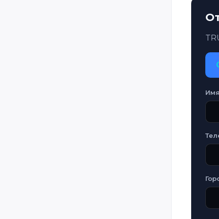
О
TR
Им
Тел
Гор