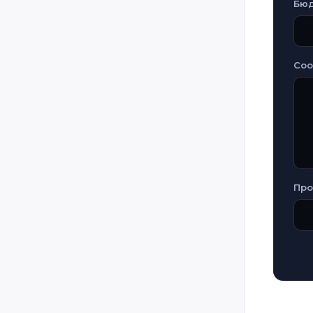
Бю
Со
Про