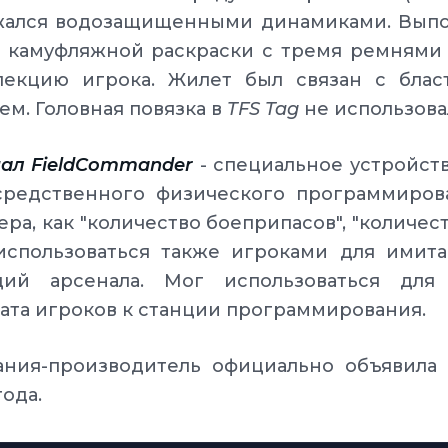
жался водозащищенными динамиками. Выпол
и камуфляжной раскраски с тремя ремнями 
лекцию игрока. Жилет был связан с бла
ем. Головная повязка в
TFS Tag
не использова
ал FieldCommander
- специальное устройст
средственного физического программиров
ера, как "количество боеприпасов", "количе
использоваться также игроками для имит
ций арсенала. Мог использоваться для
ата игроков к станции программирования.
ания-производитель официально объявила
года.