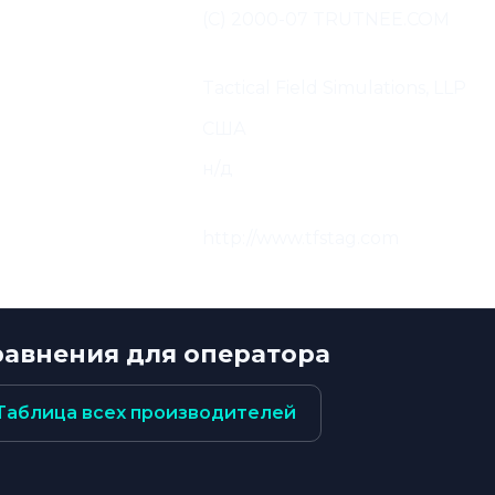
од и адаптация
(С) 2000-07 TRUTNEE.COM
иалов:
водитель:
Tactical Field Simulations, LLP
 производителя:
США
ктная информация
н/д
водителя:
 и Веб-страница
http://www.tfstag.com
водителя:
равнения для оператора
Таблица всех производителей