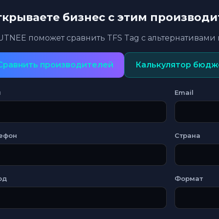
ткрываете бизнес с этим производ
UTNEE поможет сравнить TFS Tag с альтернативами 
Сравнить производителей
Калькулятор бюдж
я
Email
ефон
Страна
од
Формат