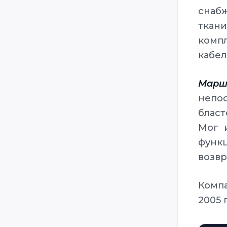
снаб
ткан
комп
кабел
Марш
непо
бласт
Мог 
функ
возвр
Комп
2005 