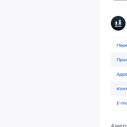
Пере
Прои
Адре
Конт
E-ma
Амер