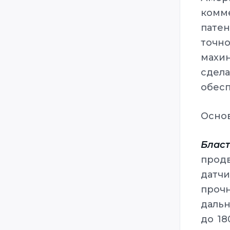
комм
пате
точн
махи
сдела
обесп
Осно
Блас
прод
датч
проч
дальн
до 1