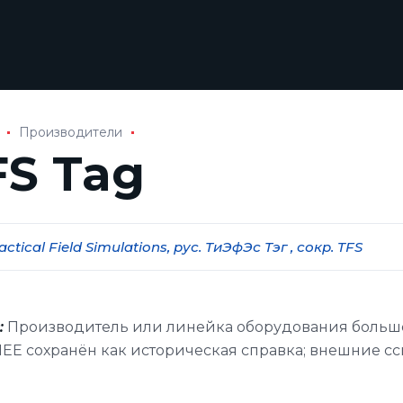
Производители
FS Tag
Tactical Field Simulations, рус. ТиЭфЭс Тэг , сокр. TFS
:
Производитель или линейка оборудования больше
E сохранён как историческая справка; внешние сс