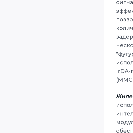
сигн
эффе
позв
колич
задер
неск
"фут
испо
IrDA-
(MMC)
Жиле
испо
инте
моду
обесп