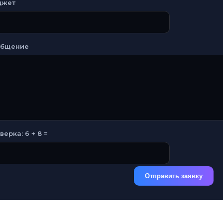
джет
общение
верка: 6 + 8 =
Отправить заявку