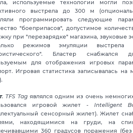
ала, используемые технологии могли поз
ктивного выстрела до 300 м (опциональ
оляли программировать следующие парам
ество "боеприпасов", допустимое количест
жку при "перезарядке" магазина, звуковые 
олько режимов эмуляции выстрела 
уристического". Бластер снабжался д
льзуемым для отображения игровых парам
порт. Игровая статистика записывалась на
.
т
. TFS Tag
являлся одним из очень немногих
льзовался игровой жилет -
Intelligent 
ллектуальный сенсорный жилет). Жилет сн
лями, находящимися на груди, на сп
ечивавшими 360 градусов поражения (без 