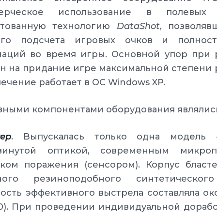
ерческое использование в полевых 
нтованную технологию
DataShot
, позволяв
ого подсчета игровых очков и полнос
наций во время игры. Основной упор при 
н на придание игре максимальной степени
ечение работает в ОС Windows XP.
вными компонентами оборудования являлис
тер
. Выпускалась только одна модель
винутой оптикой, современным микро
иком поражения (сенсором). Корпус бласте
ного резиноподобного синтетического
ость эффективного выстрела составляла око
80). При проведении индивидуальной дора