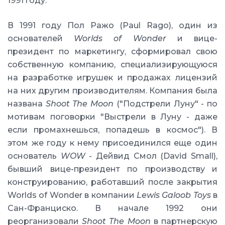
1991 году.
В 1991 году Пол Ражо (Paul Rago), один из
основателей
Worlds of Wonder
и вице-
президент по маркетингу, сформировал свою
собственную компанию, специализирующуюся
на разработке игрушек и продажах лицензий
на них другим производителям. Компания была
названа
Shoot The Moon
("Подстрели Луну" - по
мотивам поговорки "Выстрели в Луну - даже
если промахнешься, попадешь в космос"). В
этом же году к нему присоединился еще один
основатель
WOW
- Дейвид Смол (David Small),
бывший вице-президент по производству и
конструированию, работавший после закрытия
Worlds of Wonder в компании
Lewis Galoob Toys
в
Сан-Франциско. В начале 1992 они
реорганизовали
Shoot The Moon
в партнерскую