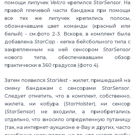
помощи липучек
Velcro
крепился
StarSensor
. На
правой плечевой части бандажа при помощи
все тех же липучек крепились полосы,
обозначавшие цвет команды (красный или
белый) - см.фото 2-3. Вскоре, в комплект была
добавлена
StarCap
- кепка бейсбольного типа с
закрепленным на ней сенсором
StarSensor
нового типа, обеспечивавшим обзор
практически в 360 градусов (фото 4).
Затем появился
StarVest
- жилет, пришедший на
смену бандажам с сенсорами
StarSensor.
Следует отметить, что в комплект, собственно,
жилета, ни кобура (
StarHolster
), ни сенсор
(
StarSensor
) не входили, а приобретались
отдельно, что вносило определенную путаницу
(так, на интернет-аукционе e-Bay и других, часто