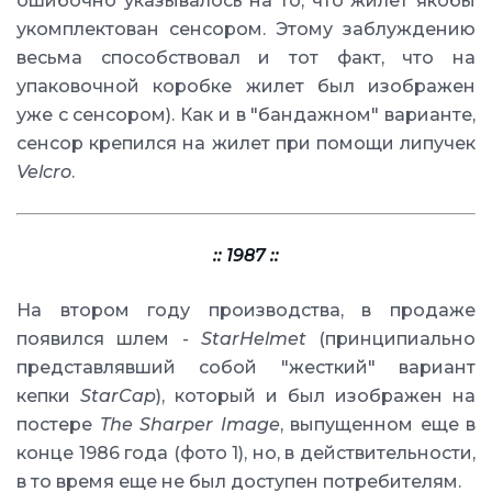
ошибочно указывалось на то, что жилет якобы
укомплектован сенсором. Этому заблуждению
весьма способствовал и тот факт, что на
упаковочной коробке жилет был изображен
уже с сенсором). Как и в "бандажном" варианте,
сенсор крепился на жилет при помощи липучек
Velcro
.
:: 1987 ::
На втором году производства, в продаже
появился шлем -
StarHelmet
(принципиально
представлявший собой "жесткий" вариант
кепки
StarCap
), который и был изображен на
постере
The Sharper Image
, выпущенном еще в
конце 1986 года (фото 1), но, в действительности,
в то время еще не был доступен потребителям.