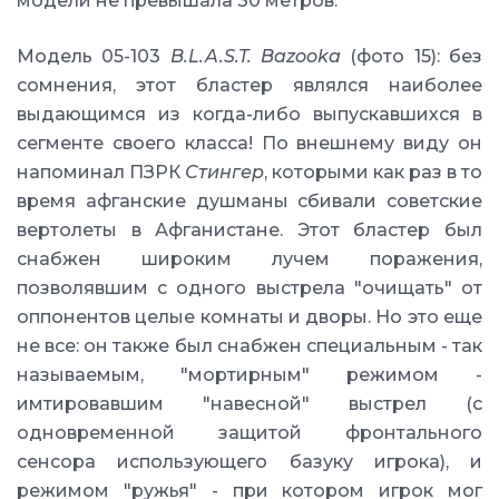
модели не превышала 30 метров.
Модель 05-103
B.L.A.S.T. Bazooka
(фото 15): без
сомнения, этот бластер являлся наиболее
выдающимся из когда-либо выпускавшихся в
сегменте своего класса! По внешнему виду он
напоминал ПЗРК
Стингер
, которыми как раз в то
время афганские душманы сбивали советские
вертолеты в Афганистане. Этот бластер был
снабжен широким лучем поражения,
позволявшим с одного выстрела "очищать" от
оппонентов целые комнаты и дворы. Но это еще
не все: он также был снабжен специальным - так
называемым, "мортирным" режимом -
имтировавшим "навесной" выстрел (с
одновременной защитой фронтального
сенсора использующего базуку игрока), и
режимом "ружья" - при котором игрок мог