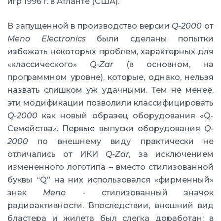
игр 1996 г. в Атланте (США).
В запущенной в производство версии
Q-2000
от
Meno Electronics
были сделаны попытки
избежать некоторых проблем, характерных для
«классического»
Q-Zar
(в основном, на
программном уровне), которые, однако, нельзя
назвать слишком уж удачными. Тем не менее,
эти модификации позволили классифицировать
Q-2000
как новый образец оборудования «Q-
Семейства». Первые выпуски оборудования
Q-
2000
по внешнему виду практически не
отличались от ИКИ
Q-Zar,
за исключением
измененного логотипа – вместо стилизованной
буквы “Q” на них использовался «фирменный»
знак
Meno
- стилизованный значок
радиоактивности. Впоследствии, внешний вид
бластера и жилета был слегка доработан; в