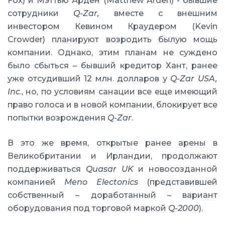
Fox) и Мэттью Арден (Matthew Arden) - бывшие
сотрудники
Q-Zar,
вместе с внешним
инвестором Кевином Краудером (Kevin
Crowder) планируют возродить былую мощь
компании. Однако, этим планам не суждено
было сбыться – бывший кредитор Хант, ранее
уже отсудивший 12 млн. долларов у
Q-Zar USA,
Inc
., но, по условиям санации все еще имеющий
право голоса и в новой компании, блокирует все
попытки возрождения
Q-Zar
.
В это же время, открытые ранее арены в
Великобритании и Ирландии, продолжают
поддерживаться
Quasar UK
и новосозданной
компанией
Meno Electonics
(представившей
собственный – доработанный – вариант
оборудования под торговой маркой
Q-2000
).