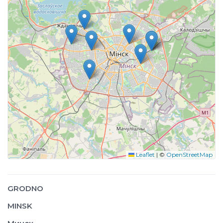
Leaflet
|
©
OpenStreetMap
GRODNO
MINSK