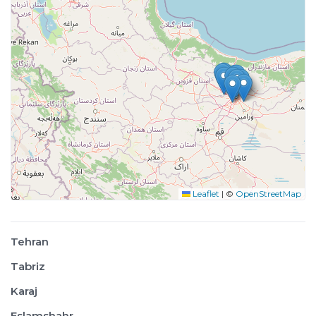
Leaflet
|
©
OpenStreetMap
Tehran
Tabriz
Karaj
Eslamshahr