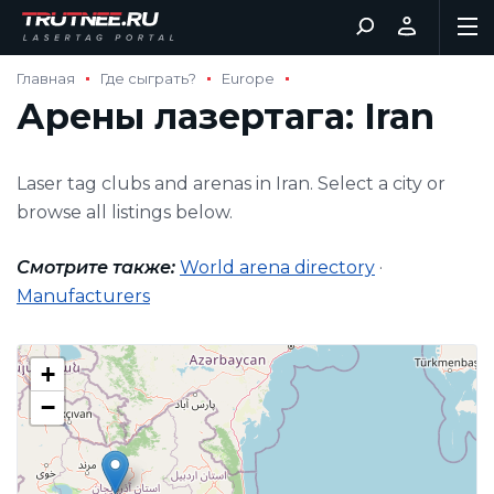
Главная
Где сыграть?
Europe
Арены лазертага: Iran
Laser tag clubs and arenas in Iran. Select a city or
browse all listings below.
Смотрите также:
World arena directory
·
Manufacturers
+
−