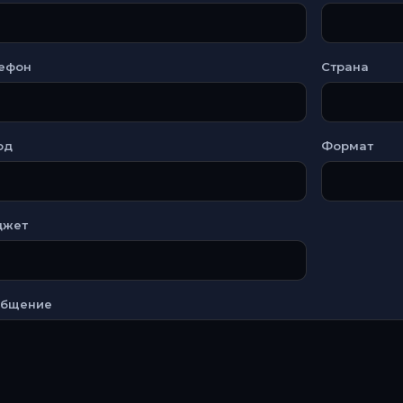
ефон
Страна
од
Формат
джет
общение