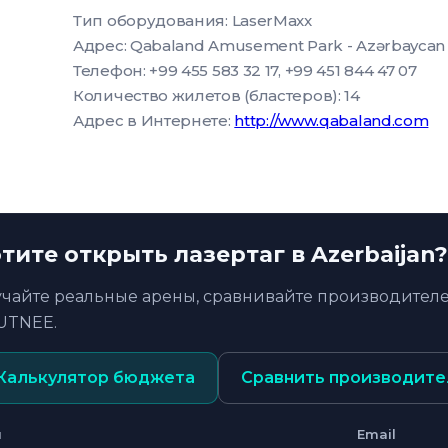
Тип оборудования: LaserMaxx
Адрес: Qabaland Amusement Park - Azərbaycan 
Телефон: +99 455 583 32 17, +99 451 844 47 07
Количество жилетов (бластеров): 14
Адрес в Интернете:
http://www.qabaland.com
тите открыть лазертаг в Azerbaijan?
учайте реальные арены, сравнивайте производителе
UTNEE.
Калькулятор бюджета
Сравнить производите
я
Email