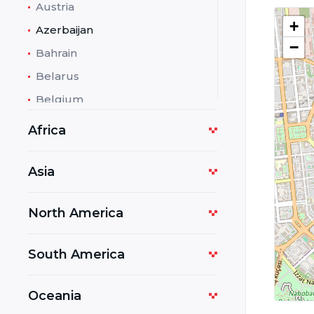
Austria
+
Azerbaijan
−
Bahrain
Belarus
Belgium
Bolivia
Africa
Bosnia and Herzegovina
Botswana
Asia
Bulgaria
North America
Cambodia
Cameroon
South America
Costa Rica
Croatia
Oceania
Cuba