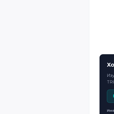
Laos
Latvia
Lebanon
Libya
Lithuania
Luxembourg
Malta
Mauritius
Хо
Moldova
Из
Mongolia
TR
Montenegro
Morocco
Mozambique
Им
Myanmar