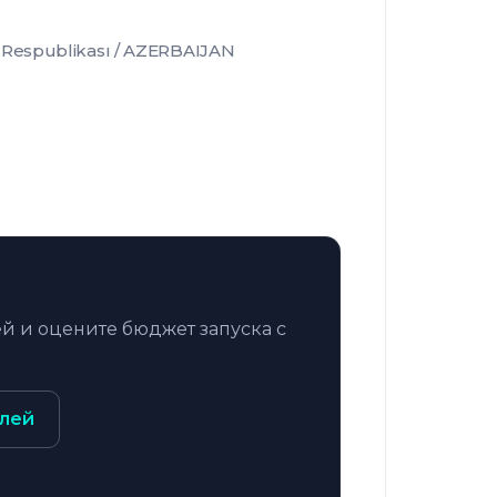
Respublikası / AZERBAIJAN
й и оцените бюджет запуска с
лей