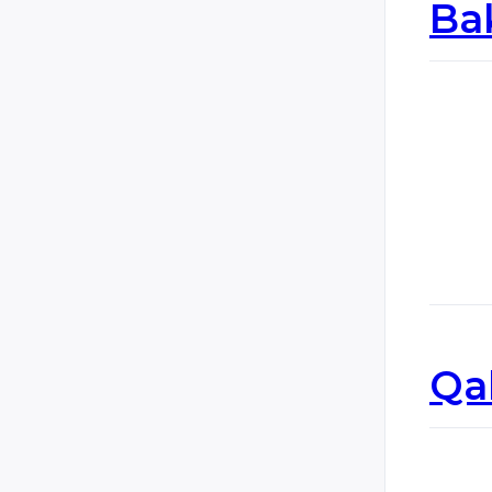
Guatemala
Ba
Honduras
Hungary
Iceland
Iran
Iraq
Ireland
Italy
Jamaica
Jordan
Kazakhstan
Qa
Kosovo
Kuwait
Kyrgyzstan