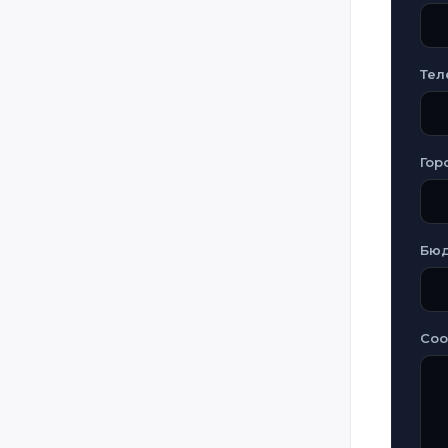
Namibia
Nepal
Тел
Netherlands
Nicaragua
Гор
North Macedonia
Norway
Oman
Бю
Palestine
Panama
Poland
Со
Portugal
Puerto Rico
Qatar