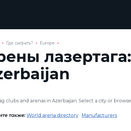
Где сыграть?
Europe
рены лазертага
zerbaijan
ag clubs and arenas in Azerbaijan. Select a city or browse 
ите также:
World arena directory
·
Manufacturers