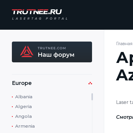
Главная
А
A
Europe
Albania
Laser t
Algeria
Angola
Смотр
Armenia