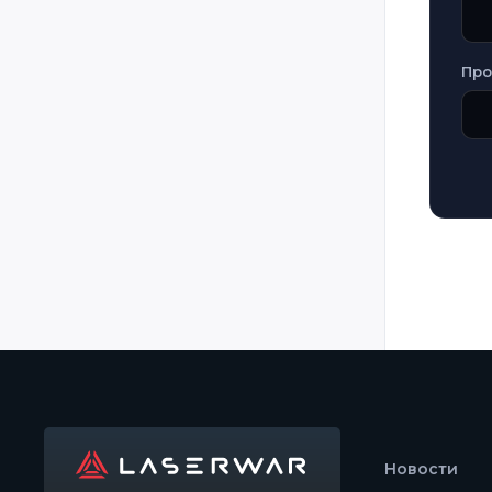
Romania
Russia
Про
Rwanda
Senegal
Serbia
Slovakia
Slovenia
Spain
Sweden
Switzerland
Taiwan
Tanzania
Tunisia
Новости
Uganda