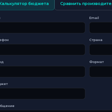
Калькулятор бюджета
Сравнить производите
я
Email
ефон
Страна
од
Формат
джет
общение