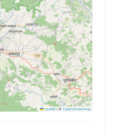
Leaflet
|
©
OpenStreetMap