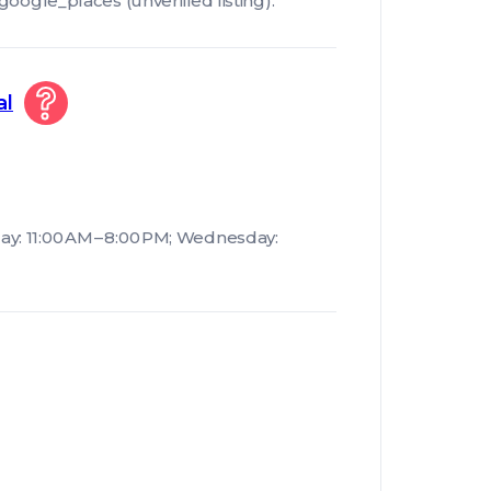
le_places (unverified listing).
al
y: 11:00 AM – 8:00 PM; Wednesday: