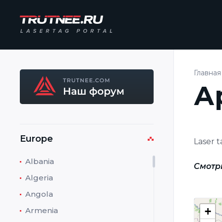
Главная
А
Europe
Laser t
Albania
Смотр
Algeria
Angola
+
Armenia