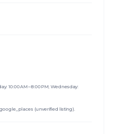
ay: 10:00 AM – 8:00 PM; Wednesday:
le_places (unverified listing).