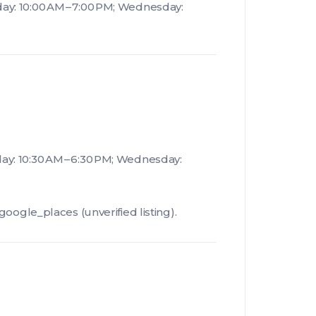
ay: 10:00 AM – 7:00 PM; Wednesday:
y: 10:30 AM – 6:30 PM; Wednesday:
le_places (unverified listing).