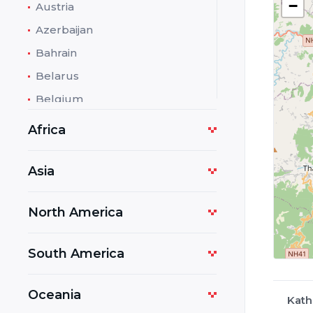
−
Austria
Azerbaijan
Bahrain
Belarus
Belgium
Bolivia
Africa
Bosnia and Herzegovina
Botswana
Asia
Bulgaria
North America
Cambodia
Cameroon
South America
Costa Rica
Croatia
Oceania
Kat
Cuba