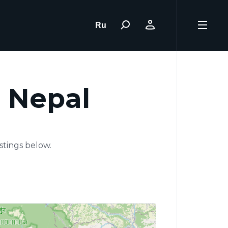
Ru
 Nepal
istings below.