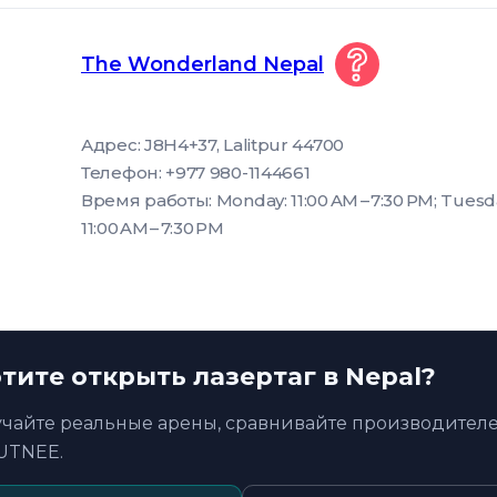
The Wonderland Nepal
Адрес: J8H4+37, Lalitpur 44700
Телефон: +977 980-1144661
Время работы: Monday: 11:00 AM – 7:30 PM; Tuesda
11:00 AM – 7:30 PM
тите открыть лазертаг в Nepal?
учайте реальные арены, сравнивайте производителе
UTNEE.