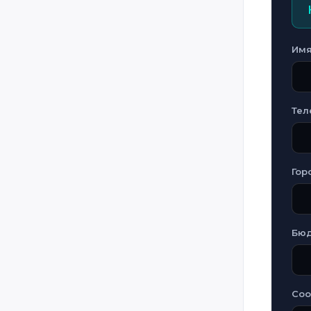
Ukraine
United Kingdom
Им
United Kingdom - Isle of Man
Uzbekistan
Yemen
Тел
Zimbabwe
Азербайджан
Гор
Грузия
Казахстан
Литва
Бю
Россия
Украина
Со