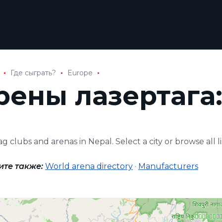
Где сыграть?
Europe
рены лазертага:
ag clubs and arenas in Nepal. Select a city or browse all l
ите также:
World arena directory
·
Manufacturers