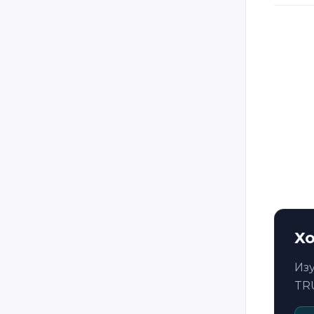
Romania
Russia
Rwanda
Senegal
Serbia
Slovakia
Slovenia
Spain
Sweden
Switzerland
Хо
Taiwan
Tanzania
Из
TR
Tunisia
Uganda