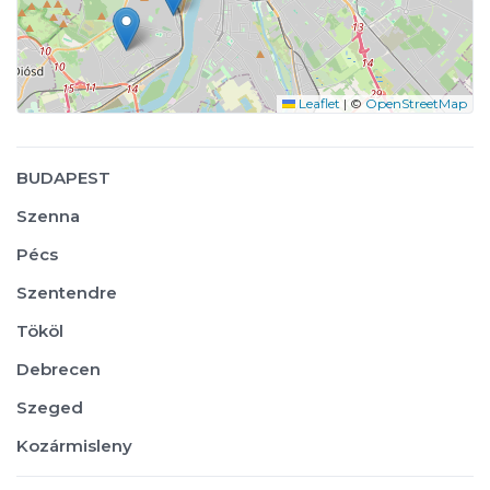
Leaflet
|
©
OpenStreetMap
BUDAPEST
Szenna
Pécs
Szentendre
Tököl
Debrecen
Szeged
Kozármisleny