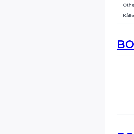
Othe
Cyprus
Kåll
Czech Republic
Czechia
Denmark
BO
El Salvador
Estonia
Ethiopia
Finland
France
Georgia
Germany
Ghana
Greece