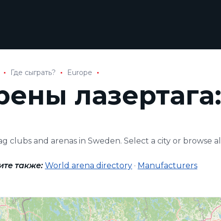
Где сыграть?
Europe
рены лазертага
ag clubs and arenas in Sweden. Select a city or browse all
ите также:
World arena directory
·
Manufacturers