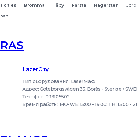
r cities
Bromma
Täby
Farsta
Hägersten
Jord
ered
RAS
LazerCity
Тип оборудования: LaserMaxx
Адрес: Göteborgsvägen 35, Borås - Sverige / SW
Телефон: 033105502
Время работы: MO-WE: 15:00 - 19:00; TH: 15:00 - 21:00