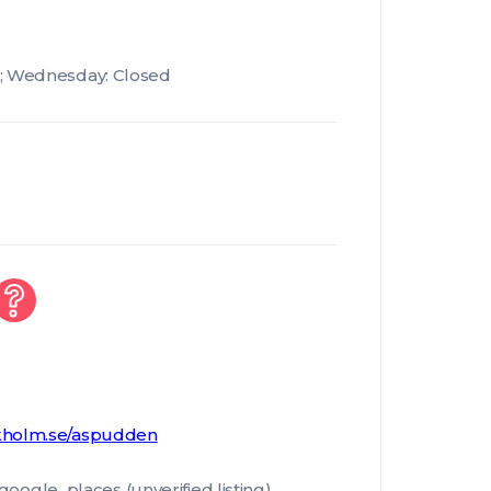
; Wednesday: Closed
kholm.se/aspudden
le_places (unverified listing).