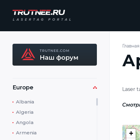
Главная
А
Europe
Laser t
Albania
Смотр
Algeria
Angola
+
Armenia