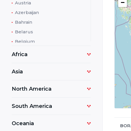
−
Austria
Azerbaijan
Bahrain
Belarus
Belgium
Bolivia
Africa
Bosnia and Herzegovina
Botswana
Asia
Bulgaria
North America
Cambodia
Cameroon
South America
Costa Rica
Croatia
Oceania
BOR
Cuba