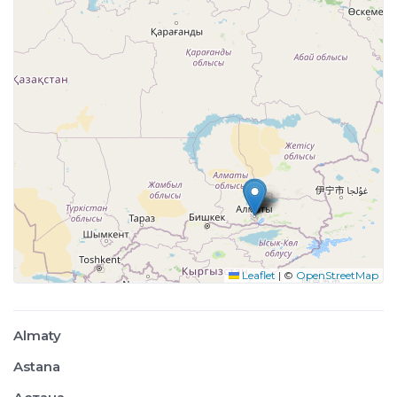
Leaflet
|
©
OpenStreetMap
Almaty
Astana