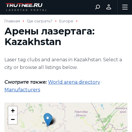
Главная
Где сыграть?
Europe
Арены лазертага:
Kazakhstan
Laser tag clubs and arenas in Kazakhstan. Select a
city or browse all listings below.
Смотрите также:
World arena directory
·
Manufacturers
+
−