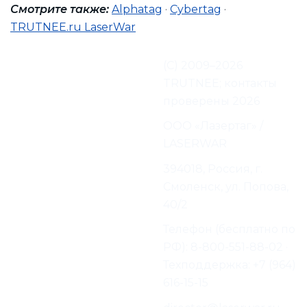
Смотрите также:
Alphatag
·
Cybertag
·
TRUTNEE.ru LaserWar
Актуализация
(С) 2009–2026
TRUTNEE:
TRUTNEE; контакты
проверены 2026
Производитель
ООО «Лазертаг» /
LASERWAR
Адрес производителя
394018, Россия, г.
Смоленск, ул. Попова,
40/2
Контактная
Телефон (бесплатно по
информация
РФ): 8-800-551-88-02 ·
Производителя
Техподдержка: +7 (964)
616-15-15