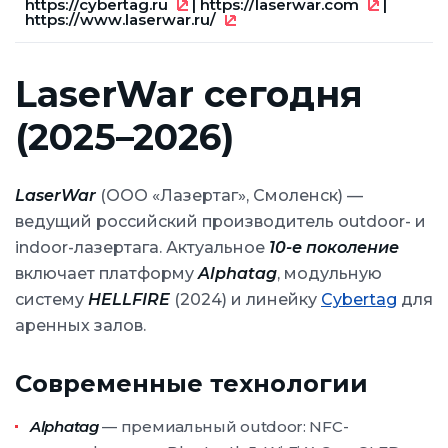
https://cybertag.ru
|
https://laserwar.com
|
https://www.laserwar.ru/
LaserWar сегодня
(2025–2026)
LaserWar
(ООО «Лазертаг», Смоленск) —
ведущий российский производитель outdoor- и
indoor-лазертага. Актуальное
10-е поколение
включает платформу
Alphatag
, модульную
систему
HELLFIRE
(2024) и линейку
Cybertag
для
аренных залов.
Современные технологии
Alphatag
— премиальный outdoor: NFC-