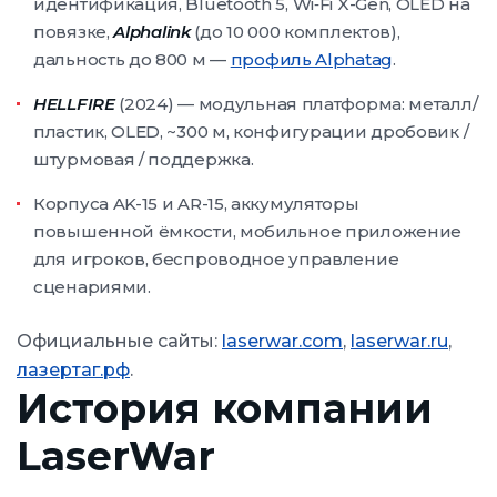
идентификация, Bluetooth 5, Wi‑Fi X-Gen, OLED на
повязке,
Alphalink
(до 10 000 комплектов),
дальность до 800 м —
профиль Alphatag
.
HELLFIRE
(2024) — модульная платформа: металл/
пластик, OLED, ~300 м, конфигурации дробовик /
штурмовая / поддержка.
Корпуса AK-15 и AR-15, аккумуляторы
повышенной ёмкости, мобильное приложение
для игроков, беспроводное управление
сценариями.
Официальные сайты:
laserwar.com
,
laserwar.ru
,
лазертаг.рф
.
История компании
LaserWar