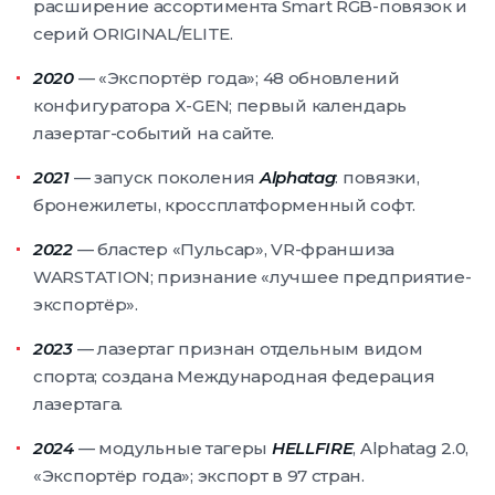
расширение ассортимента Smart RGB-повязок и
серий ORIGINAL/ELITE.
2020
— «Экспортёр года»; 48 обновлений
конфигуратора X-GEN; первый календарь
лазертаг-событий на сайте.
2021
— запуск поколения
Alphatag
: повязки,
бронежилеты, кроссплатформенный софт.
2022
— бластер «Пульсар», VR-франшиза
WARSTATION; признание «лучшее предприятие-
экспортёр».
2023
— лазертаг признан отдельным видом
спорта; создана Международная федерация
лазертага.
2024
— модульные тагеры
HELLFIRE
, Alphatag 2.0,
«Экспортёр года»; экспорт в 97 стран.