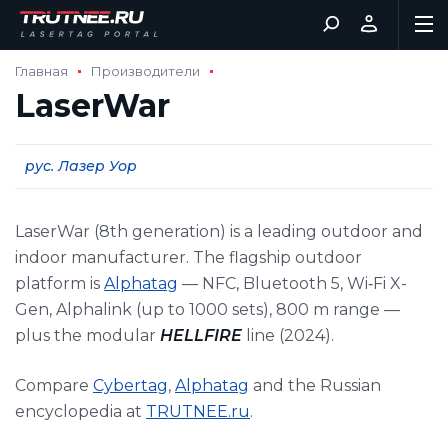
Главная
Производители
LaserWar
рус. Лазер Уор
LaserWar (8th generation) is a leading outdoor and
indoor manufacturer. The flagship outdoor
platform is
Alphatag
— NFC, Bluetooth 5, Wi‑Fi X-
Gen, Alphalink (up to 1000 sets), 800 m range —
plus the modular
HELLFIRE
line (2024).
Compare
Cybertag
,
Alphatag
and the Russian
encyclopedia at
TRUTNEE.ru
.