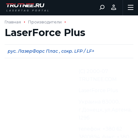
Главная
Производители
LaserForce Plus
рус. ЛазерФорс Плас , сокр. LFP / LF+
Перевод и адаптация
(С) 2000-07
материалов:
TRUTNEE.COM
Производитель:
LaserForce Plus
Адрес производителя:
Украина 83000,
г.Донецк, ул.Артема,
129б
Контактная информация
телефон: +380 62
Производителя:
3810894, факс: +380