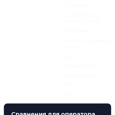
62 3810956
E-mail и Веб-страница
club@lfp.com.ua ·
Производителя:
http://lfp.com.ua
Страна
Австралия
Лучше всего для
Indoor FEC, аренные
залы
Indoor
Yes
Outdoor
Ограниченно
Mobile
Ограниченно
Arena / FEC
Yes
Sport
No
Сравнения для оператора