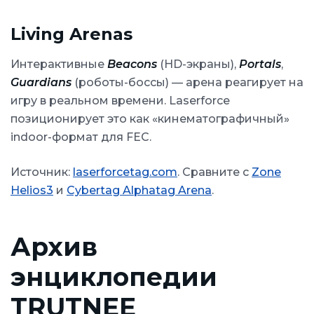
Living Arenas
Интерактивные
Beacons
(HD-экраны),
Portals
,
Guardians
(роботы-боссы) — арена реагирует на
игру в реальном времени. Laserforce
позиционирует это как «кинематографичный»
indoor-формат для FEC.
Источник:
laserforcetag.com
. Сравните с
Zone
Helios3
и
Cybertag Alphatag Arena
.
Архив
энциклопедии
TRUTNEE