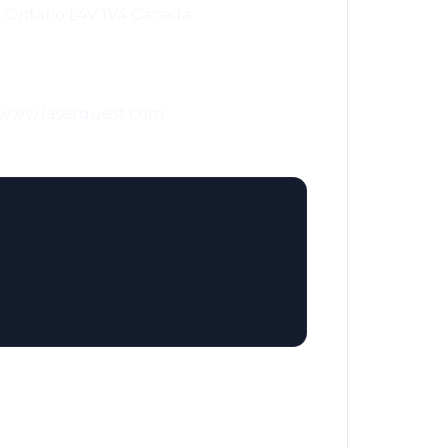
, Ontario L4V 1V4 Canada
/www.laserquest.com ·