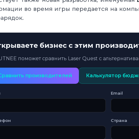
мации во время игры передается на компь
арядок.
ткрываете бизнес с этим производ
TNEE поможет сравнить Laser Quest с альтернатива
Сравнить производителей
Калькулятор бюдж
я
Email
ефон
Страна