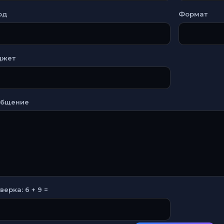
од
Формат
джет
общение
верка: 6 + 9 =