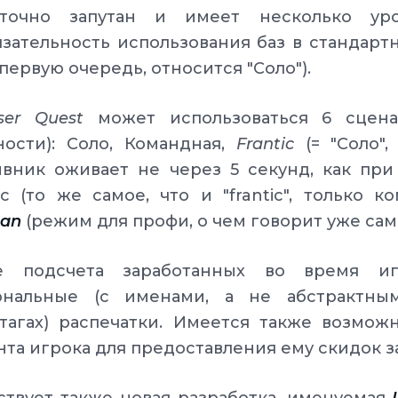
аточно запутан и имеет несколько ур
зательность использования баз в стандартн
в первую очередь, относится "Соло").
ser Quest
может использоваться 6 сцена
ности): Соло, Командная,
Frantic
(= "Соло"
вник оживает не через 5 секунд, как при 
c (то же самое, что и "frantic", только к
man
(режим для профи, о чем говорит уже сам
е подсчета заработанных во время иг
ональные (с именами, а не абстрактны
ртагах) распечатки. Имеется также возмож
нта игрока для предоставления ему скидок з
твует также новая разработка, именуемая