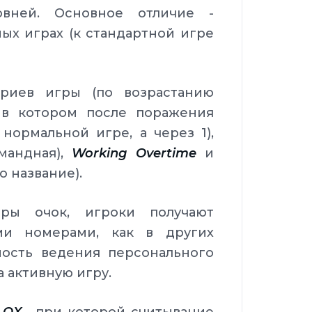
овней. Основное отличие -
ых играх (к стандартной игре
риев игры (по возрастанию
, в котором после поражения
нормальной игре, а через 1),
омандная),
Working Overtime
и
о название).
ры очок, игроки получают
ми номерами, как в других
ность ведения персонального
а активную игру.
LQX
, при которой считывание