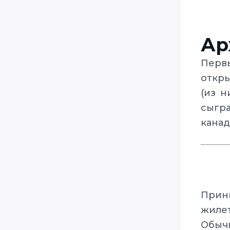
Mantiz
Megazone
Ар
Nexus
Пер
Phasor Strike
откры
Poligon64 / Полигон 64
(из н
Predator Games / Tippmann
Sports / Paintball Laser Tag
сыгра
канад
RAIDZ
Raptor
Reflex
RUAG
SAAB
Принц
SimGun
жиле
Обыч
Slovak Laser Tag