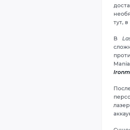
дост
StarTrooper
необя
Steradian
тут, 
Ultrazone
Veqtor
В
La
Zone Laser
слож
Zone3
проти
Mania
Zone4
Iron
Посл
перс
лазе
аккау
Сущес