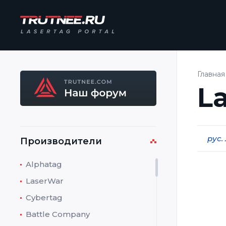
Главная
L
рус.
Производители
Alphatag
LaserWar
Перев
матер
Cybertag
Battle Company
Произ