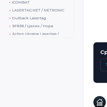
iCOMBAT
Адрес
LASERTAG.NET / NETRONIC
Конта
Outback Lasertag
Произ
9F838 / Целик / Нора
E-mail
Произ
Action Ukraine Lasertag /
ACULA
Adventure Sports
С
Ataka / Атака
BattleField Sports / Live
BattleField Technologies /
Action Tag
Begeara
Crystal
Cubic
Dark Light