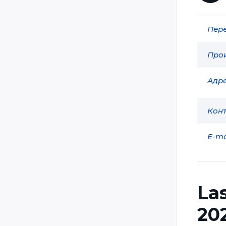
DarkTag
Пере
Darkzone
Delta Strike
Прои
GAVAP
GDI Simulation
Адре
Hangar 51
Конт
Head Shot Nov Tag / Штурм /
LaserШтурм
E-ma
HoloZ / Laser World
Home Style Lasertag / HSL
Ikon-X
La
LandTrooper
Laser Blast
20
Laser Club / Лазер-Клуб