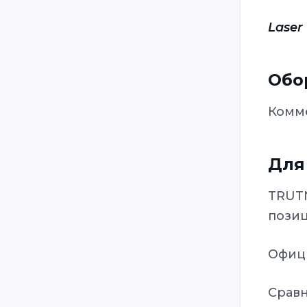
Laser Combat Technologies
Laser
Laser Game Evolution
Laser Quest
Обо
Laser Storm
LaserFight
Комме
LaserForce
LaserForce Plus
Для
LaserMaxx
TRUTN
Lasertag System Drive / LSD /
Power Strike
пози
LaserTrek
Офиц
LaserTron
Lazer Runner
Срав
Lazer-X / Intersphere