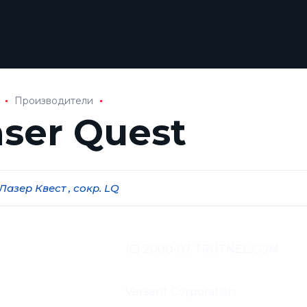
Производители
aser Quest
 Лазер Квест , сокр. LQ
од и адаптация
(С) 2000-07 TRUTNEE.COM
иалов:
водитель:
Versent Corporation