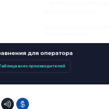
 производителя:
3269 American Drive, Mississauga
ктная информация
телефон: +1 905 678-7272
водителя:
 и Веб-страница
lqarena@laserquest.com · http:/
водителя:
http://www.versent.com
равнения для оператора
Таблица всех производителей