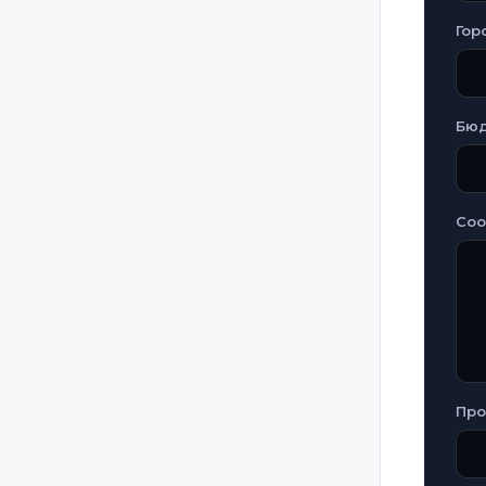
Гор
Бю
Со
Про