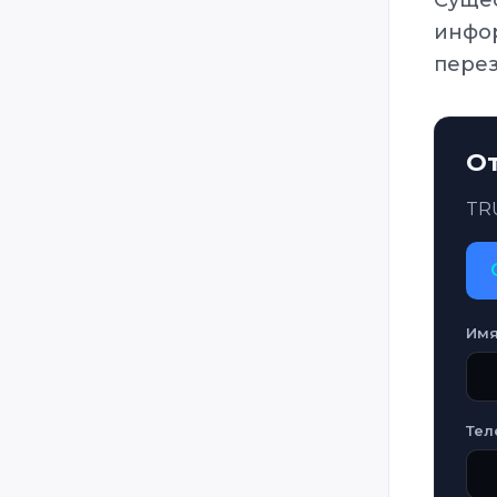
инфор
перез
О
TRU
Им
Тел