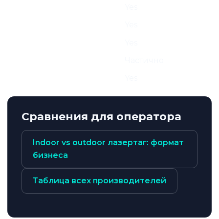
Indoor
Yes
Outdoor
Yes
Mobile
Yes
Arena / FEC
Частично
Sport
Yes
Сравнения для оператора
Indoor vs outdoor лазертаг: формат
бизнеса
Таблица всех производителей