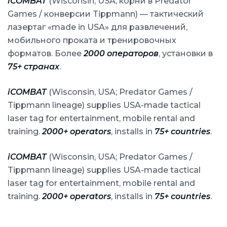
iCOMBAT
(Wisconsin, USA; корни в Predator
Games / конверсии Tippmann) — тактический
лазертаг «made in USA» для развлечений,
мобильного проката и тренировочных
форматов. Более
2000 операторов
, установки в
75+ странах
.
iCOMBAT
(Wisconsin, USA; Predator Games /
Tippmann lineage) supplies USA-made tactical
laser tag for entertainment, mobile rental and
training.
2000+ operators
, installs in
75+ countries
.
iCOMBAT
(Wisconsin, USA; Predator Games /
Tippmann lineage) supplies USA-made tactical
laser tag for entertainment, mobile rental and
training.
2000+ operators
, installs in
75+ countries
.