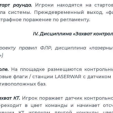
Старт раунда.
Игроки находятся на стартов
ала системы. Преждевременный выход, «ф
трафное поражение по регламенту.
IV. Дисциплина «Захват контро
проекту правил ФЛР, дисциплина «лазерн
»)
оле.
На площадке размещаются контрольные
вые флаги / станции LASERWAR с датчиком
тивоположных баз.
ахват КТ.
Игрок поражает датчик контрольно
ереходит в цвет команды и начинает отс
жении КТ игроком другой команды цвет