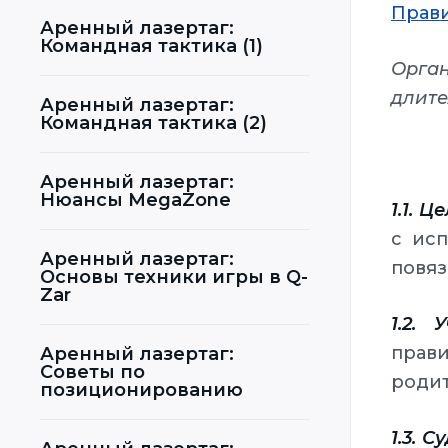
Прав
Аренный лазертаг:
Командная тактика (1)
Орган
длите
Аренный лазертаг:
Командная тактика (2)
Аренный лазертаг:
Нюансы MegaZone
1.1. 
с исп
Аренный лазертаг:
повяз
Основы техники игры в Q-
Zar
1.2. 
прави
Аренный лазертаг:
Советы по
родит
позиционированию
1.3. С