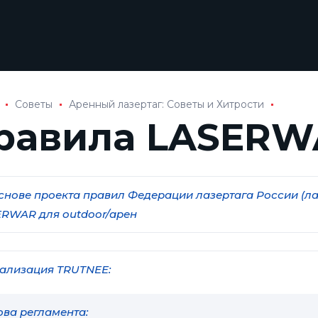
Советы
Аренный лазертаг: Советы и Хитрости
равила LASERW
снове проекта правил Федерации лазертага России (ла
RWAR для outdoor/арен
ализация TRUTNEE:
ва регламента: