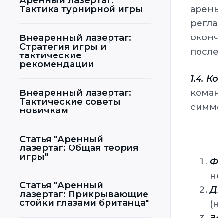
Аренный лазертаг:
Тактика турнирной игры
арен
регла
окон
Внеаренный лазертаг:
Стратегия игры и
после
тактические
рекомендации
1.4. 
Внеаренный лазертаг:
кома
Тактические советы
симме
новичкам
Статья "Аренный
лазертаг: Общая теория
игры"
Ф
н
Статья "Аренный
Д
лазертаг: Прикрывающие
стойки глазами британца"
(