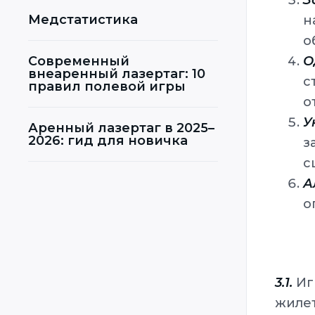
З
Медстатистика
н
о
Современный
О
внеаренный лазертаг: 10
с
правил полевой игры
о
У
Аренный лазертаг в 2025–
2026: гид для новичка
з
с
А
о
3.1.
Игр
жилет