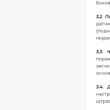
боков
3.2. 
датчи
(подн
respa
3.3. 
пора
засч
основ
3.4.
наст
штраф