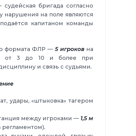
 судейская бригада согласно
у нарушения на поле являются
 подаётся капитаном команды
го формата ФЛР —
5 игроков
на
ет от 3 до 10 и более при
дисциплину и связь с судьями.
дение
ат, удары, «штыковка» тагером
танция между игроками —
1,5 м
 регламентом).