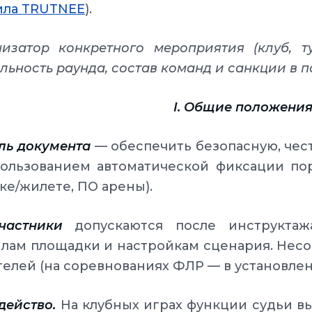
ила TRUTNEE
).
изатор конкретного мероприятия (клуб, т
льность раунда, состав команд и санкции в 
I. Общие положени
Цель документа
— обеспечить безопасную, чес
ользованием автоматической фиксации пор
ке/жилете, ПО арены).
Участники
допускаются после инструктажа
лам площадки и настройкам сценария. Нес
елей (на соревнованиях ФЛР — в установле
удейство.
На клубных играх функции судьи в