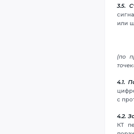
3.5. 
сигн
или ш
(по 
точек
4.1. П
цифро
с про
4.2. З
КТ п
пора