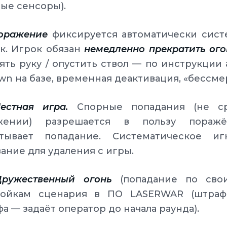
ые сенсоры).
Поражение
фиксируется автоматически систе
к. Игрок обязан
немедленно прекратить ого
ять руку / опустить ствол — по инструкции
wn на базе, временная деактивация, «бессмерт
Честная игра.
Спорные попадания (не ср
жении) разрешается в пользу поражё
итывает попадание. Систематическое 
ание для удаления с игры.
 Дружественный огонь
(попадание по свои
ройкам сценария в ПО LASERWAR (штраф,
а — задаёт оператор до начала раунда).