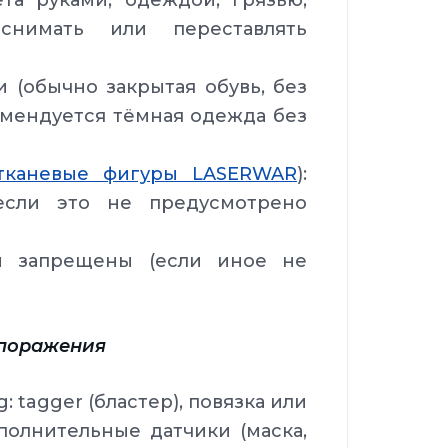
та руками, одеждой, грязью;
снимать или переставлять
(обычно закрытая обувь, без
комендуется тёмная одежда без
тканевые фигуры LASERWAR
):
 если это не предусмотрено
 запрещены (если иное не
 поражения
 tagger (бластер), повязка или
полнительные датчики (маска,