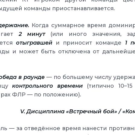
ыдущей команды приостанавливается.
Удержание.
Когда суммарное время доминир
игает
2 минут
(или иного значения, зад
ается
отыгравшей
и приносит команде
1 
нды и может быть отключена от дальнейше
Победа в раунде
— по большему числу удержа
нцу
контрольного времени
(типично 10–15
рах ФЛР — по положению).
V. Дисциплина «Встречный бой» / «Ко
ль — за отведённое время нанести противн