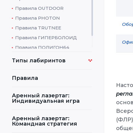
Правила OUTDOOR
Правила PHOTON
Обо
Правила TRUTNEE
Правила ГИПЕРБОЛОИД
Офи
Правила ПОЛИГОН64
Правила LASERWAR
Типы лабиринтов
Правила
Наст
регл
Аренный лазертаг:
Индивидуальная игра
осно
Всер
Аренный лазертаг:
(ФЛР
Командная стратегия
обще