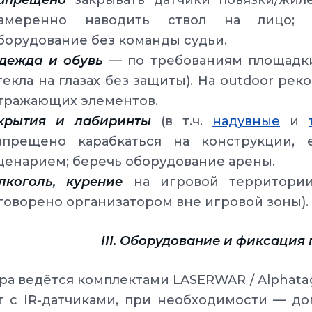
апрещено
закрывать датчики повязки/жиле
амеренно наводить ствол на лицо; 
борудование без команды судьи.
дежда и обувь
— по требованиям площадки 
текла на глазах без защиты). На outdoor ре
тражающих элементов.
крытия и лабиринты
(в т.ч.
надувные
и
апрещено карабкаться на конструкции,
ценарием; беречь оборудование арены.
лкоголь, курение
на игровой территории
говорено организатором вне игровой зоны).
III. Оборудование и фиксация
а ведётся комплектами LASERWAR / Alphatag:
 с IR-датчиками, при необходимости — до