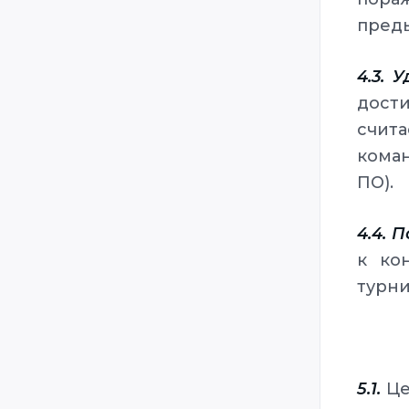
пред
4.3. 
дост
счит
кома
ПО).
4.4. 
к ко
турни
5.1.
Це