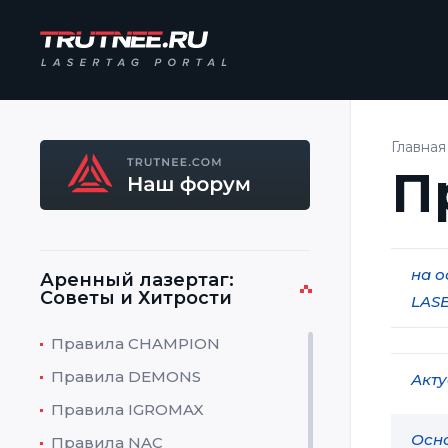
Главная
П
на о
Аренный лазертаг:
Советы и Хитрости
LASE
Правила CHAMPION
Правила DEMONS
Акту
Правила IGROMAX
Осно
Правила NAC