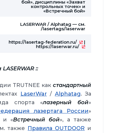
бой», дисциплины «Захват
контрольных точек» и
«Встречный бой»
LASERWAR / Alphatag — см.
/lasertags/laserwar
https://lasertag-federation.ru/
|
https://laserwar.ru/
и LASERWAR ::
едии TRUTNEE как
стандартный
лектах
LaserWar
/
Alphatag
. За
ида спорта «
лазерный бой
»
едерация лазертага России
»
 и «
Встречный бой
», а также
см. также
Правила OUTDOOR
и