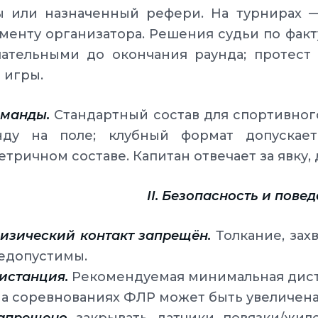
ы или назначенный рефери. На турнирах —
менту организатора. Решения судьи по факт
чательными до окончания раунда; протест
 игры.
Команды.
Стандартный состав для спортивно
нду на поле; клубный формат допуска
тричном составе. Капитан отвечает за явку, 
II. Безопасность и пове
изический контакт запрещён.
Толкание, захв
едопустимы.
истанция.
Рекомендуемая минимальная дис
на соревнованиях ФЛР может быть увеличена