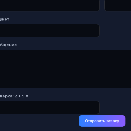
джет
общение
верка: 2 + 9 =
Отправить заявку