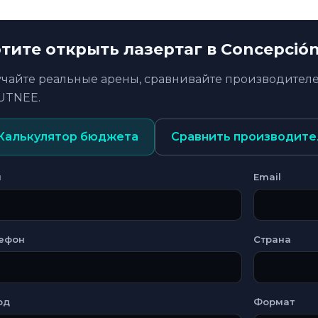
тите открыть лазертаг в Concepció
учайте реальные арены, сравнивайте производителе
UTNEE.
Калькулятор бюджета
Сравнить производите
я
Email
ефон
Страна
од
Формат