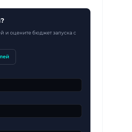
n?
й и оцените бюджет запуска с
лей