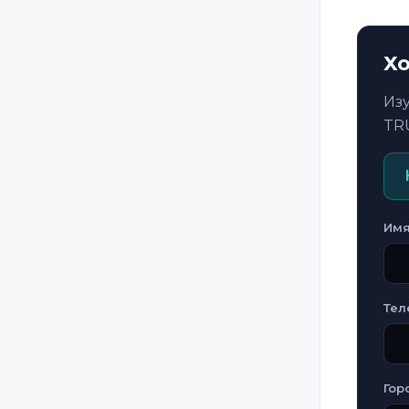
Хо
Из
TR
Им
Тел
Гор