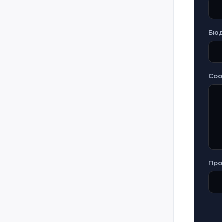
Бю
Со
Про