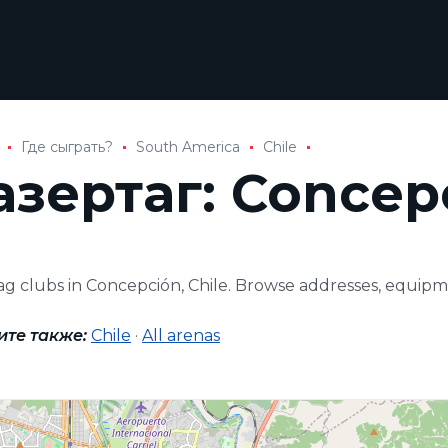
Где сыграть?
South America
Chile
азертаг: Concep
tag clubs in Concepción, Chile. Browse addresses, equip
ите также:
Chile
·
All arenas