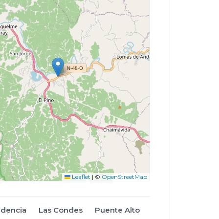
Leaflet
|
©
OpenStreetMap
idencia
Las Condes
Puente Alto