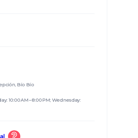
epción, Bío Bío
ay: 10:00 AM – 8:00 PM; Wednesday:
al