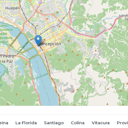
eina
La Florida
Santiago
Colina
Vitacura
Prov