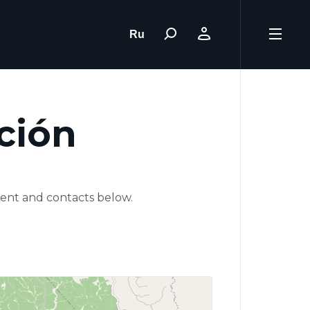
Ru
ción
ment and contacts below.