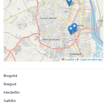
Leaflet
|
©
OpenStreetMap
Bogotá
Ibagué
Medellín
Saltillo