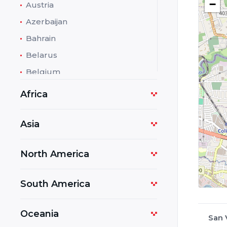
−
Austria
Azerbaijan
Bahrain
Belarus
Belgium
Bolivia
Africa
Bosnia and Herzegovina
Botswana
Asia
Bulgaria
North America
Cambodia
Cameroon
South America
Costa Rica
Croatia
Oceania
San 
Cuba