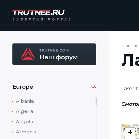
Главная
Л
Europe
Laser t
Albania
Смотр
Algeria
Angola
+
Armenia