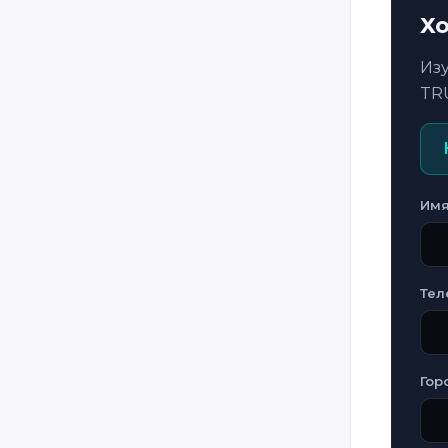
Guatemala
Хо
Honduras
Из
Hungary
TR
Iceland
Iran
Iraq
Ireland
Им
Italy
Jamaica
Тел
Jordan
Kazakhstan
Kosovo
Гор
Kuwait
Kyrgyzstan