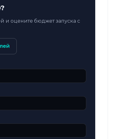
e?
й и оцените бюджет запуска с
лей