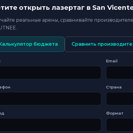
тите открыть лазертаг в San Vicent
учайте реальные арены, сравнивайте производителе
UTNEE.
Калькулятор бюджета
Сравнить производите
я
Email
ефон
Страна
од
Формат