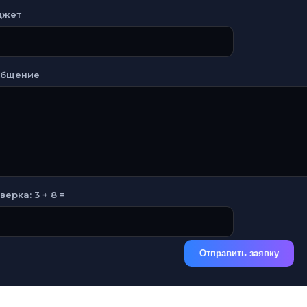
джет
общение
верка: 3 + 8 =
Отправить заявку