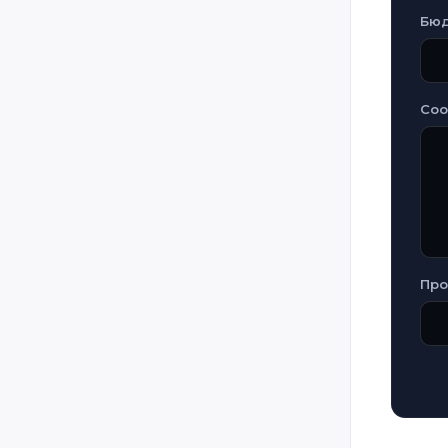
Laos
Бю
Latvia
Lebanon
Со
Libya
Lithuania
Luxembourg
Malta
Mauritius
Moldova
Про
Mongolia
Montenegro
Morocco
Mozambique
Myanmar