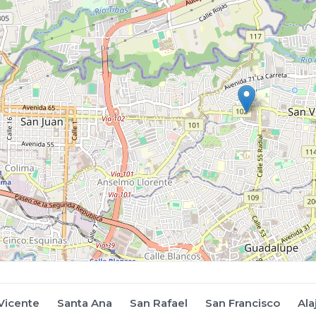
Vicente
Santa Ana
San Rafael
San Francisco
Ala