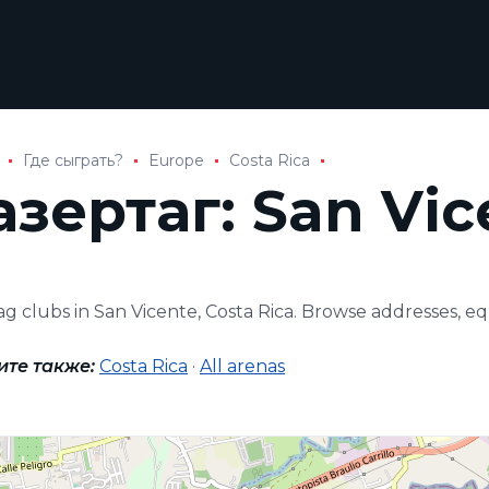
Где сыграть?
Europe
Costa Rica
азертаг: San Vic
ag clubs in San Vicente, Costa Rica. Browse addresses, 
ите также:
Costa Rica
·
All arenas