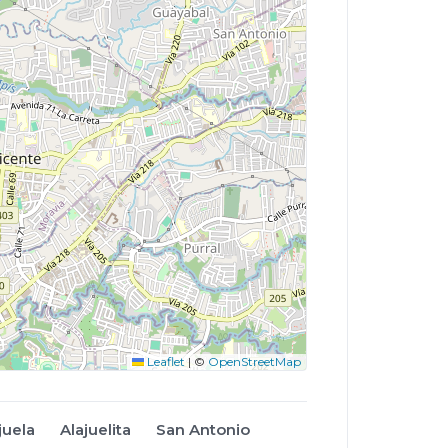
Leaflet
|
©
OpenStreetMap
juela
Alajuelita
San Antonio