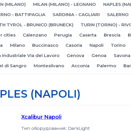
N (MILANO)
MILAN (MILANO) - LEGNANO
NAPLES (NA
RNO - BATTIPAGLIA
SARDINIA - CAGLIARI
SALERNO
TH TYROL - BRUNICO (BRUNECK)
TURIN (TORINO) - RIV
r cities
Calenzano
Perugia
Caserta
Brescia
B
a
Milano
Buccinasco
Casoria
Napoli
Torino
 Industriale Via del Lavoro
Genova
Genoa
Savona
el di Sangro
Montesilvano
Acconia
Palermo
Bar
PLES (NAPOLI)
Xcalibur Napoli
Тип оборудования: DarkLight