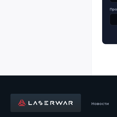
Laos
Про
Latvia
Lebanon
Libya
Lithuania
Luxembourg
Malta
Mauritius
Moldova
Mongolia
Montenegro
Morocco
Новости
Mozambique
Myanmar