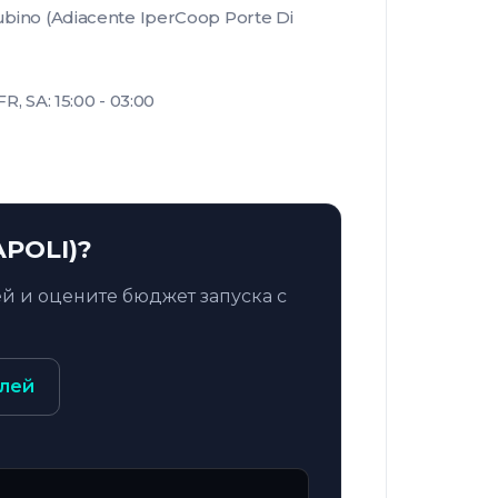
ubino (Adiacente IperCoop Porte Di
, SA: 15:00 - 03:00
APOLI)?
й и оцените бюджет запуска с
лей