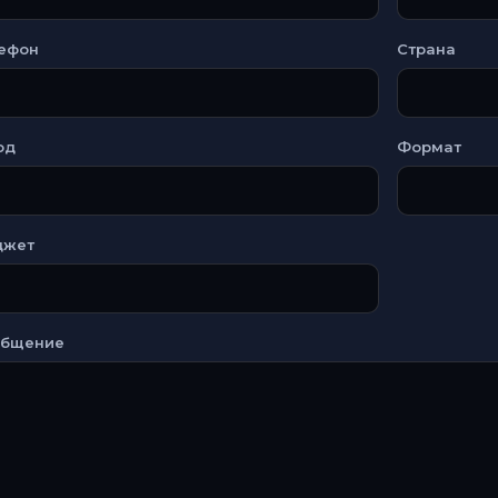
ефон
Страна
од
Формат
джет
общение