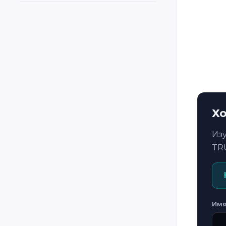
Cyprus
Czech Republic
Czechia
Denmark
El Salvador
Estonia
Хо
Ethiopia
Finland
Из
France
TR
Georgia
Germany
Ghana
Им
Greece