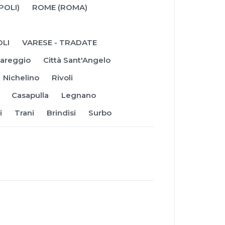
POLI)
ROME (ROMA)
OLI
VARESE - TRADATE
areggio
Città Sant'Angelo
Nichelino
Rivoli
Casapulla
Legnano
i
Trani
Brindisi
Surbo