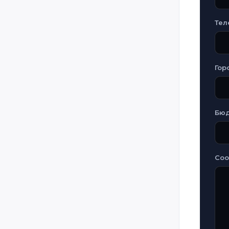
Guatemala
Honduras
Тел
Hungary
Iceland
Гор
Iran
Iraq
Ireland
Бю
Italy
Jamaica
Jordan
Со
Kazakhstan
Kosovo
Kuwait
Kyrgyzstan