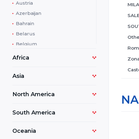
Austria
MILA
Azerbaijan
SALE
Bahrain
SOU
Belarus
Othe
Belgium
Rom
Bolivia
Africa
Zona
Bosnia and Herzegovina
Cast
Botswana
Asia
Bulgaria
North America
Cambodia
NA
Cameroon
South America
Costa Rica
Croatia
Oceania
Cuba