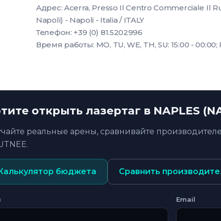
Адрес: Acerra, Presso Il Centro Commerciale Il R
Napoli) - Napoli - Italia / ITALY
Телефон: +39 (0) 81.5202996
Время работы: MO, TU, WE, TH, SU: 15:00 - 00:00; FR
тите открыть лазертаг в NAPLES (N
учайте реальные арены, сравнивайте производителе
UTNEE.
Калькулятор бюджета
Сравнить производите
я
Email