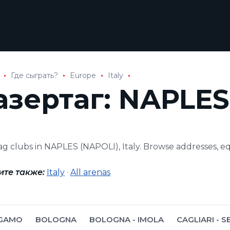
Где сыграть?
Europe
Italy
азертаг: NAPLES
tag clubs in NAPLES (NAPOLI), Italy. Browse addresses, 
ите также:
Italy
·
All arenas
GAMO
BOLOGNA
BOLOGNA - IMOLA
CAGLIARI - S