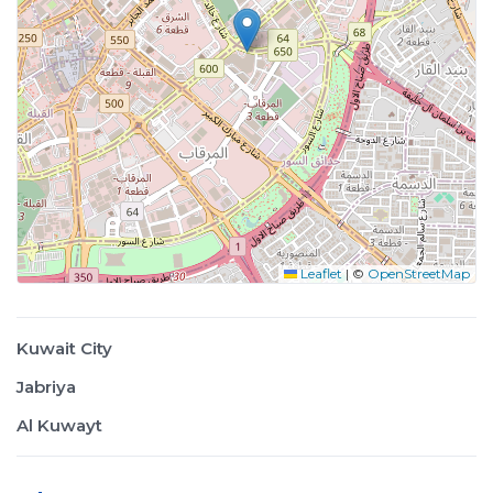
Leaflet
|
©
OpenStreetMap
Kuwait City
Jabriya
Al Kuwayt