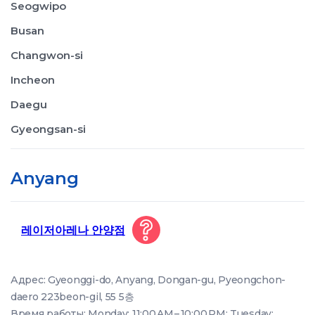
Seogwipo
Busan
Changwon-si
Incheon
Daegu
Gyeongsan-si
Anyang
레이저아레나 안양점
Адрес: Gyeonggi-do, Anyang, Dongan-gu, Pyeongchon-
daero 223beon-gil, 55 5층
Время работы: Monday: 11:00 AM – 10:00 PM; Tuesday: