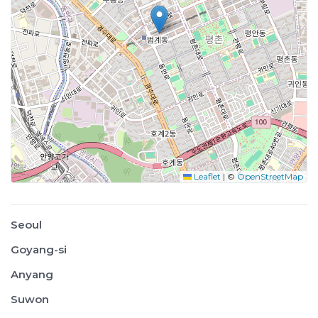
Leaflet
|
©
OpenStreetMap
Seoul
Goyang-si
Anyang
Suwon