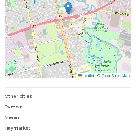
Leaflet
|
©
OpenStreetMap
Other cities
Pymble
Menai
Haymarket