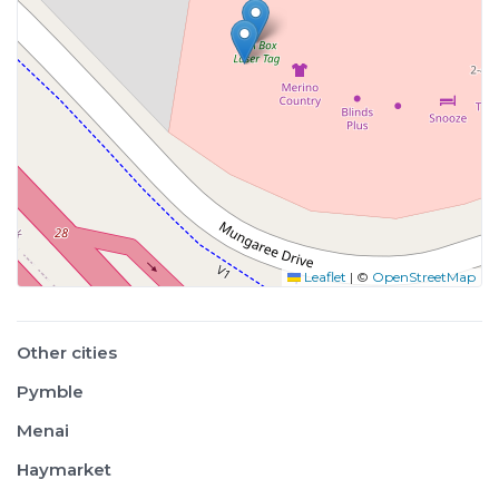
Leaflet
|
©
OpenStreetMap
Other cities
Pymble
Menai
Haymarket