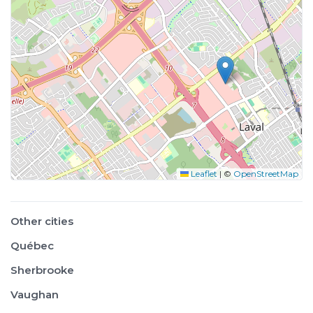
Leaflet
|
©
OpenStreetMap
Other cities
Québec
Sherbrooke
Vaughan