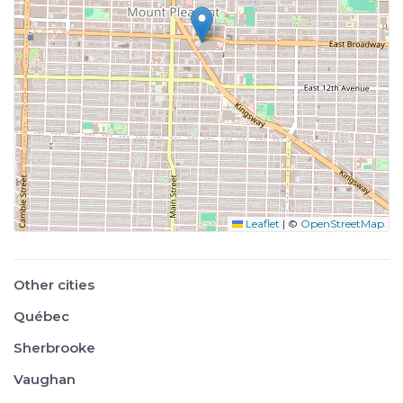
Leaflet
|
©
OpenStreetMap
Other cities
Québec
Sherbrooke
Vaughan