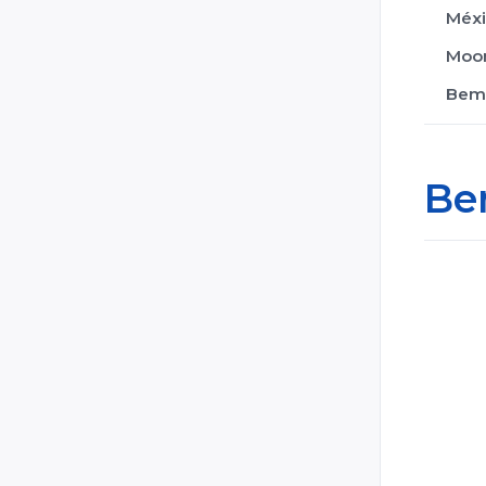
Méx
Moon
Bem
Be