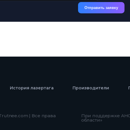
Отправить заявку
История лазертага
Производители
 Trutnee.com | Все права
При поддержке АНО
области»