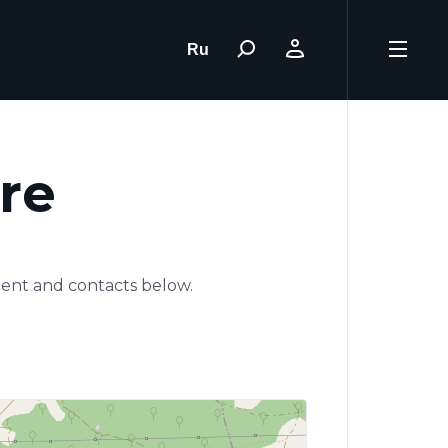
Ru
re
ment and contacts below.