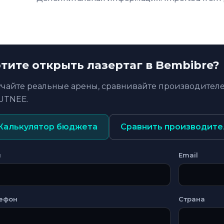
тите открыть лазертаг в Bembibre?
учайте реальные арены, сравнивайте производителе
UTNEE.
Калькулятор бюджета
Сравнить производите
я
Email
ефон
Страна