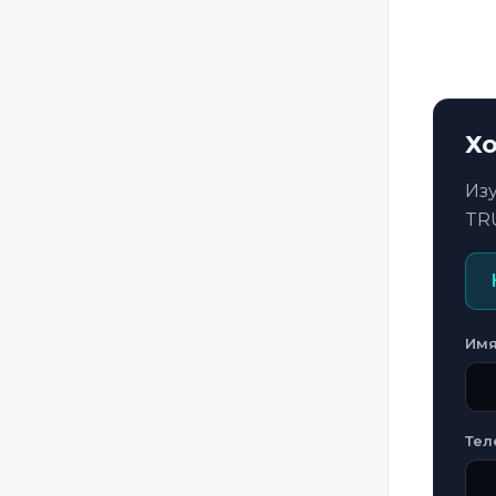
Хо
Из
TR
Им
Тел