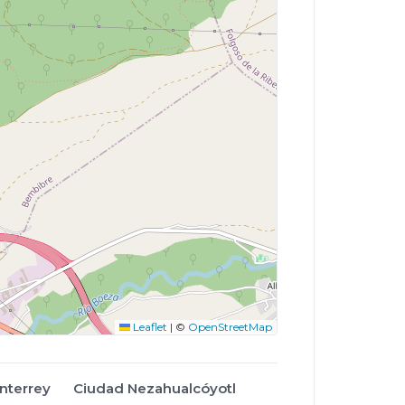
Leaflet
|
©
OpenStreetMap
nterrey
Ciudad Nezahualcóyotl