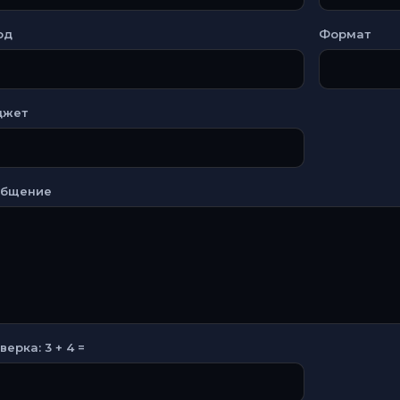
од
Формат
джет
общение
верка: 3 + 4 =