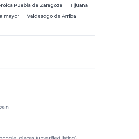
roica Puebla de Zaragoza
Tijuana
za mayor
Valdesogo de Arriba
pain
le_places (unverified listing).