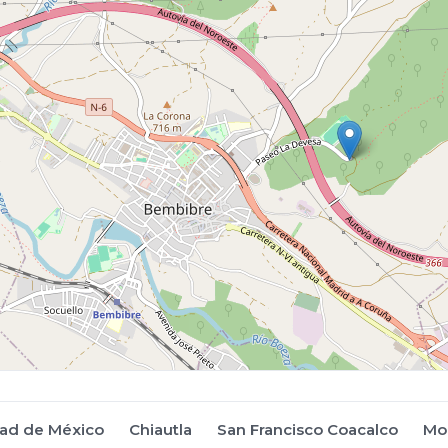
ad de México
Chiautla
San Francisco Coacalco
Mo