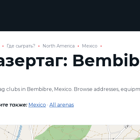
Где сыграть?
North America
Mexico
азертаг: Bembib
tag clubs in Bembibre, Mexico. Browse addresses, equip
ите также:
Mexico
·
All arenas