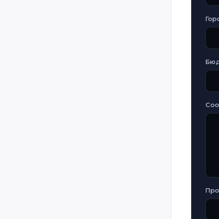
Гор
Бю
Со
Про