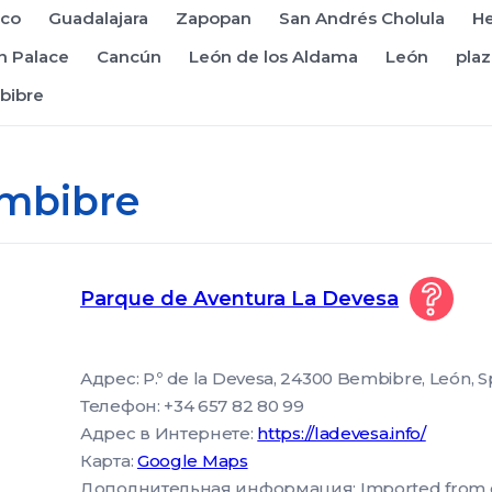
ico
Guadalajara
Zapopan
San Andrés Cholula
He
 Palace
Cancún
León de los Aldama
León
pla
bibre
mbibre
Parque de Aventura La Devesa
Адрес: P.º de la Devesa, 24300 Bembibre, León, S
Телефон: +34 657 82 80 99
Адрес в Интернете:
https://ladevesa.info/
Карта:
Google Maps
Дополнительная информация: Imported from goog