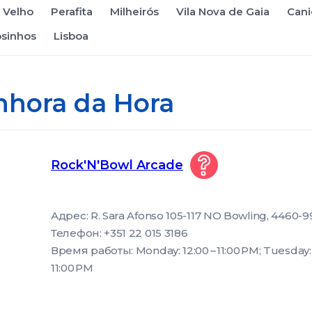
r Velho
Perafita
Milheirós
Vila Nova de Gaia
Cani
sinhos
Lisboa
nhora da Hora
Rock'N'Bowl Arcade
Адрес: R. Sara Afonso 105-117 NO Bowling, 4460-9
Телефон: +351 22 015 3186
Время работы: Monday: 12:00 – 11:00 PM; Tuesday: 
11:00 PM