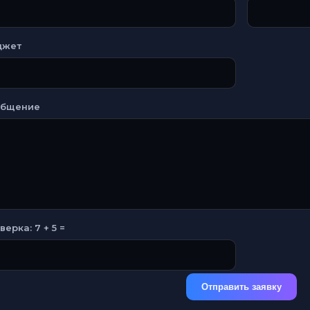
джет
общение
верка: 7 + 5 =
Отправить заявку