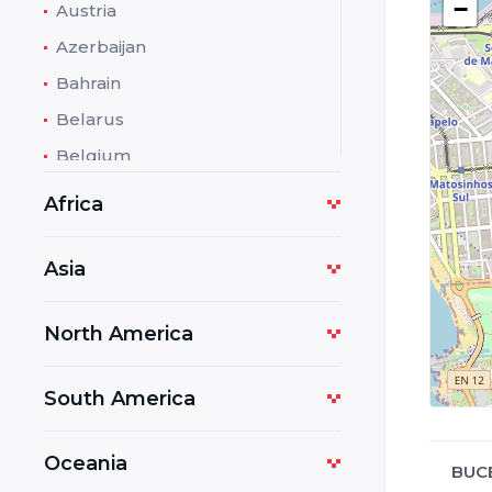
−
Austria
Azerbaijan
Bahrain
Belarus
Belgium
Bolivia
Africa
Bosnia and Herzegovina
Botswana
Asia
Bulgaria
North America
Cambodia
Cameroon
South America
Costa Rica
Croatia
Oceania
BUCE
Cuba