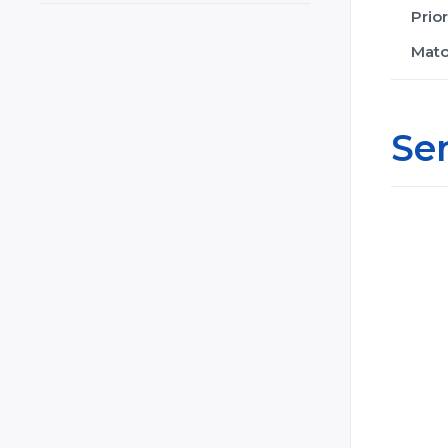
Prio
Cyprus
Mato
Czech Republic
Czechia
Denmark
Se
El Salvador
Estonia
Ethiopia
Finland
France
Georgia
Germany
Ghana
Greece