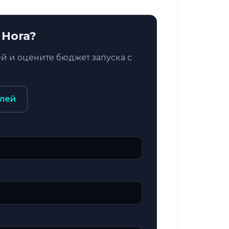
 Hora?
й и оцените бюджет запуска с
лей