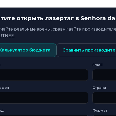
тите открыть лазертаг в Senhora da
учайте реальные арены, сравнивайте производителе
UTNEE.
Калькулятор бюджета
Сравнить производите
я
Email
ефон
Страна
од
Формат